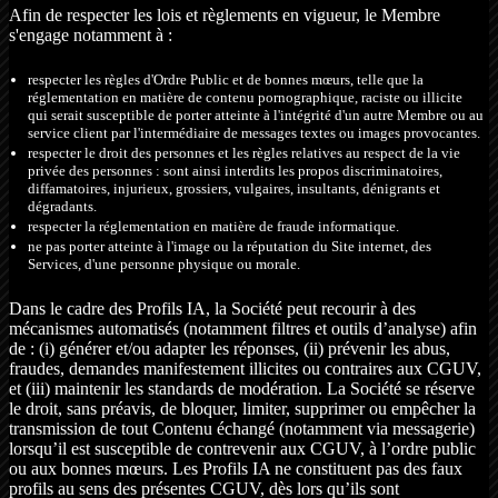
Afin de respecter les lois et règlements en vigueur, le Membre
s'engage notamment à :
respecter les règles d'Ordre Public et de bonnes mœurs, telle que la
réglementation en matière de contenu pornographique, raciste ou illicite
qui serait susceptible de porter atteinte à l'intégrité d'un autre Membre ou au
service client par l'intermédiaire de messages textes ou images provocantes.
respecter le droit des personnes et les règles relatives au respect de la vie
privée des personnes : sont ainsi interdits les propos discriminatoires,
diffamatoires, injurieux, grossiers, vulgaires, insultants, dénigrants et
dégradants.
respecter la réglementation en matière de fraude informatique.
ne pas porter atteinte à l'image ou la réputation du Site internet, des
Services, d'une personne physique ou morale.
Dans le cadre des Profils IA, la Société peut recourir à des
mécanismes automatisés (notamment filtres et outils d’analyse) afin
de : (i) générer et/ou adapter les réponses, (ii) prévenir les abus,
fraudes, demandes manifestement illicites ou contraires aux CGUV,
et (iii) maintenir les standards de modération. La Société se réserve
le droit, sans préavis, de bloquer, limiter, supprimer ou empêcher la
transmission de tout Contenu échangé (notamment via messagerie)
lorsqu’il est susceptible de contrevenir aux CGUV, à l’ordre public
ou aux bonnes mœurs. Les Profils IA ne constituent pas des faux
profils au sens des présentes CGUV, dès lors qu’ils sont