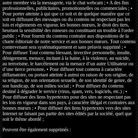
autre membre via la messagerie, via le chat webcam ; • A des fins
professionnelles, publicitaires, promotionnelles ou commerciales ; •
Pour porter atteinte à qui que ce soit et de quelque manière que ce
soit en diffusant des messages ou du contenu ne respectant pas les
lois et règlements en vigueur, les bonnes mœurs, le droit des tiers,
heurtant la sensibilité des mineurs ou constituant un trouble à l'ordre
public ; • Pour fournir du contenu contraire aux dispositions de la
charte éditoriale de notre service et aux bonnes mœurs. Tout contenu
contrevenant sera systématiquement et sans préavis supprimé ; •
Pour diffuser Tout contenu blessant, invective personnelle, insulte,
dénigrement, menace, incitant à la haine, à la violence, au suicide,
au terrorisme, le harcèlement ou la menace d’un autre Utilisateur ou
d’une tierce personne, • Pour diffuser tout contenu à caractère
diffamatoire, ou portant atteinte à autrui en raison de son origine, de
sa religion, de son orientation sexuelle, de son identité de genre, de
son handicap, de son milieu social ; • Pour diffuser du contenu
destiné à dégrader le service (virus, spam, vers, logiciels, etc.) ; •
Pour diffuser des liens hypertextes pour des sites ne respectant pas
les lois en vigueur dans son pays, à caractère illégal et contraires aux
bonnes mœurs ; • Pour diffuser des liens hypertextes vers des sites
Internet ne faisant pas partie des sites édités par la société, quel que
soit le thème abordé ;
Peuvent être également supprimés :