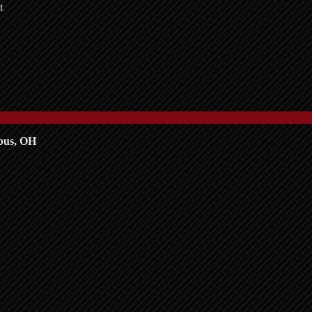
t
bus, OH