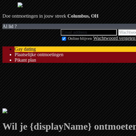
Doe ontmoetingen in jouw streek
Columbus, OH
Al lid ?
Wachtwoord vergeten
Online blijven
Gay dating
Plaatselijke ontmoetingen
Pikant plan
Wil je {displayName} ontmoete